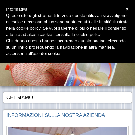
Menu
×
Informativa
Questo sito o gli strumenti terzi da questo utilizzati si avvalgono
di cookie necessari al funzionamento ed utili alle finalità illustrate
nella cookie policy. Se vuoi saperne di più o negare il consenso
a tutti o ad alcuni cookie, consulta la
cookie policy
.
Chiudendo questo banner, scorrendo questa pagina, cliccando
EUROGARLIC Sas LUCANTONI & C.
su un link o proseguendo la navigazione in altra maniera,
Specialisti in Aglio e Scalogno... Le migliori varietà di Aglio e Scalogno!
acconsenti all’uso dei cookie.
CHI SIAMO
INFORMAZIONI SULLA NOSTRA AZIENDA