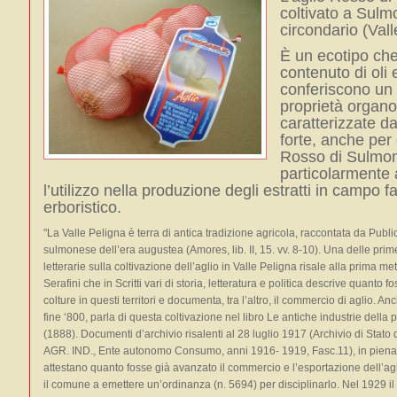
coltivato a Sulm
circondario (Vall
È un ecotipo che
contenuto di oli 
conferiscono un
proprietà organo
caratterizzate d
forte, anche per 
Rosso di Sulmo
particolarmente 
l’utilizzo nella produzione degli estratti in campo 
erboristico.
"La Valle Peligna è terra di antica tradizione agricola, raccontata da Pub
sulmonese dell’era augustea (Amores, lib. II, 15. vv. 8-10). Una delle pri
letterarie sulla coltivazione dell’aglio in Valle Peligna risale alla prima m
Serafini che in Scritti vari di storia, letteratura e politica descrive quanto fo
colture in questi territori e documenta, tra l’altro, il commercio di aglio. 
fine ‘800, parla di questa coltivazione nel libro Le antiche industrie della 
(1888). Documenti d’archivio risalenti al 28 luglio 1917 (Archivio di Stato 
AGR. IND., Ente autonomo Consumo, anni 1916- 1919, Fasc.11), in piena
attestano quanto fosse già avanzato il commercio e l’esportazione dell’agl
il comune a emettere un’ordinanza (n. 5694) per disciplinarlo. Nel 1929 il