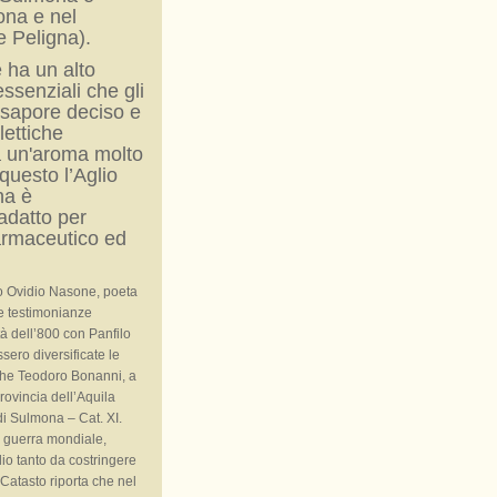
ona e nel
e Peligna).
 ha un alto
essenziali che gli
 sapore deciso e
lettiche
a un'aroma molto
questo l’Aglio
na è
adatto per
farmaceutico ed
lio Ovidio Nasone, poeta
me testimonianze
età dell’800 con Panfilo
ssero diversificate le
Anche Teodoro Bonanni, a
provincia dell’Aquila
di Sulmona – Cat. XI.
 guerra mondiale,
io tanto da costringere
 Catasto riporta che nel